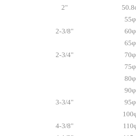
2"
50.8
55φ
2-3/8"
60φ
65φ
2-3/4"
70φ
75φ
80φ
90φ
3-3/4"
95φ
100
4-3/8"
110