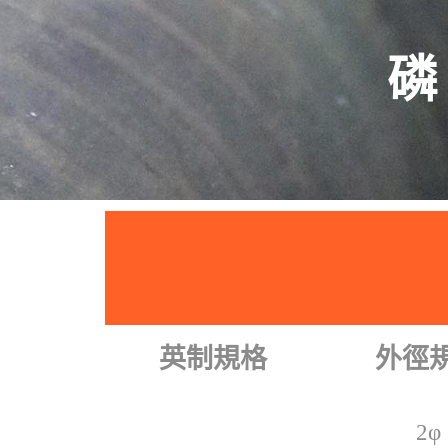
磷
英制規格
外徑
2φ