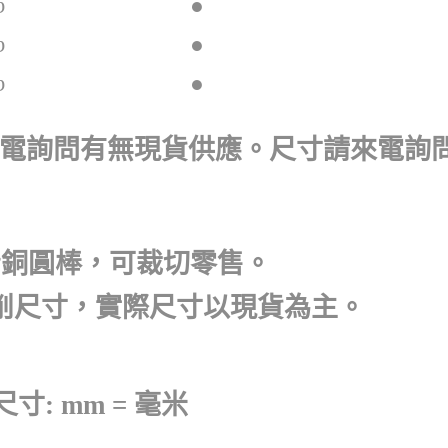
φ
●
φ
●
φ
●
來電詢問有無現貨供應。尺寸請來電詢
磷青銅圓棒，可裁切零售。
供車削尺寸，實際尺寸以現貨為主。
尺寸: mm = 毫米