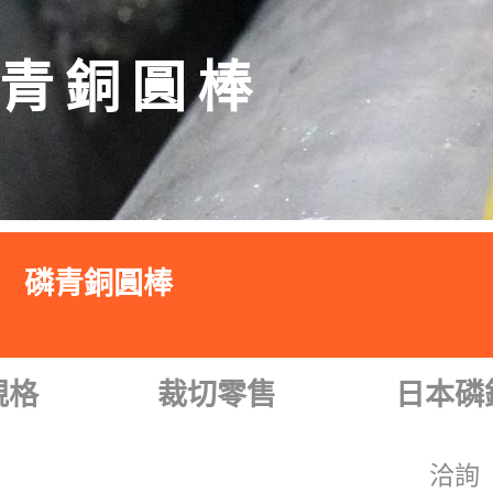
青銅圓棒
磷青銅圓棒
規格
裁切零售
日本磷
洽詢