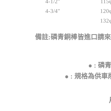
4-1/2"
115
4-3/4"
120
132
備註:磷青銅棒皆進口請
● : 
● : 規格為