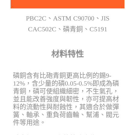
PBC2C、ASTM C90700、JIS
CAC502C、磷青銅、C5191
材料特性
磷銅含有比砲青銅更高比例的錫9-
12%，含少量的磷0.05-0.5%即成為磷
青銅，磷可使組織細密，不生氣孔，
並且能改善強度與韌性，亦可提高材
料的流動性與耐蝕性，其適合於做彈
簧、軸承、重負荷齒輪、幫浦、閥元
件等用途。