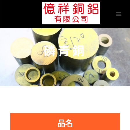
磷青銅
品名